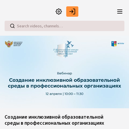
Skip to main content
Loaded
:
0.36%
Создание инклюзивной образовательной
среды в профессиональных организациях