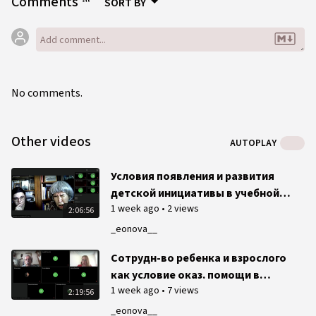
Comments
SORT BY
No comments.
Other videos
AUTOPLAY
Условия появления и развития
детской инициативы в учебной
1 week ago
•
2 views
деятельности
2:06:56
_eonova__
Сотрудн-во ребенка и взрослого
как условие оказ. помощи в
1 week ago
•
7 views
преодолении учеб. трудностей
2:19:56
рефлексивно-деятельностный
_eonova__