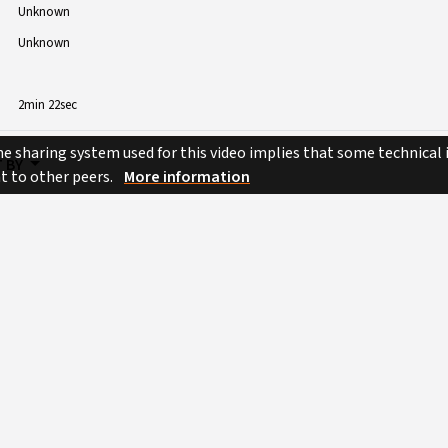
Unknown
Unknown
2min 22sec
e sharing system used for this video implies that some technical
 BY
nt to other peers.
More information