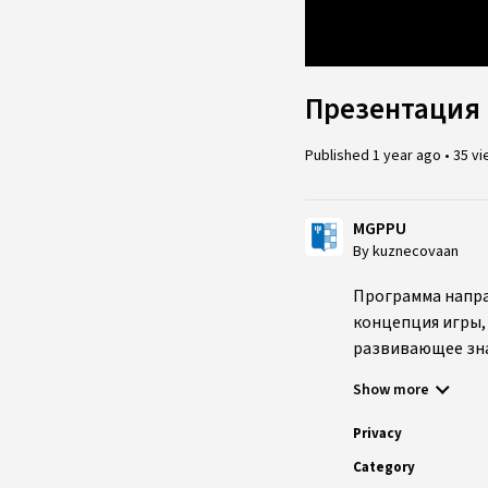
Loaded
:
3.32%
Презентация 
Published
1 year ago
•
35 v
MGPPU
By kuznecovaan
Программа напра
концепция игры,
развивающее зна
Подробнее о про
Show more
Privacy
Category