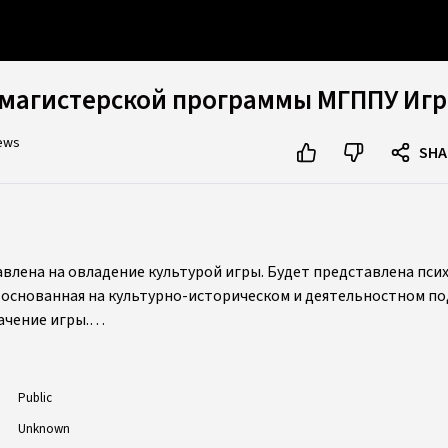
магистерской программы МГППУ Игра
iews
SHA
влена на овладение культурой игры. Будет представлена пси
 основанная на культурно-историческом и деятельностном по
чение игры.
грамме:
https://mgppu.ru/project/info/112/5097
Public
Unknown