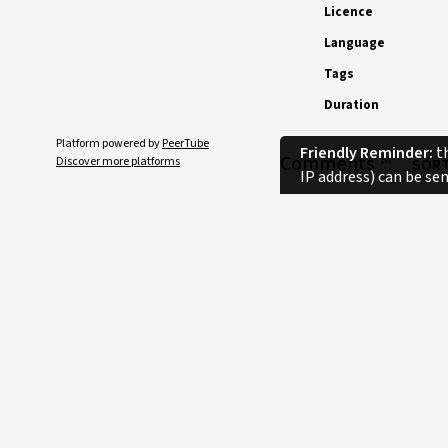
Licence
Language
Tags
Duration
Platform powered by
PeerTube
Friendly Reminder:
th
Comments
Discover more platforms
SORT
IP address) can be se
No comments.