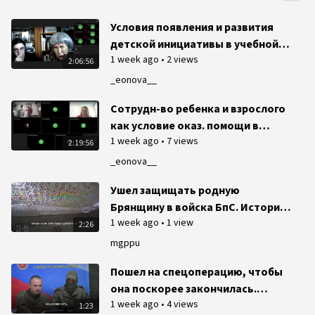
Условия появления и развития
детской инициативы в учебной
1 week ago
•
2 views
деятельности
2:06:56
_eonova__
Сотрудн-во ребенка и взрослого
как условие оказ. помощи в
1 week ago
•
7 views
преодолении учеб. трудностей
2:19:56
рефлексивно-деятельностный
_eonova__
подход
Ушел защищать родную
Брянщину в войска БпС. История
1 week ago
•
1 view
Павла Бабинецкого
2:26
mgppu
Пошел на спецоперацию, чтобы
она поскорее закончилась.
1 week ago
•
4 views
История Дмитрия Михайлова
1:23