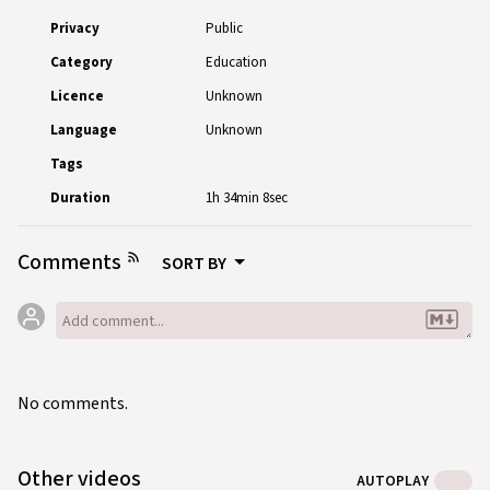
внимание будет посвящено развитию мультикультурного
Privacy
Public
консультирования в современном российском
Category
Education
психотерапевтическом контексте. На примерах конкретных
российских кейсов мы рассмотрим основную специфику
Licence
Unknown
клиентов из разных культур России.
Language
Unknown
Tags
Duration
1h 34min 8sec
Comments
SORT BY
No comments.
Other videos
AUTOPLAY