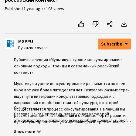
российский контекст
Published
1 year ago
•
105 views
MGPPU
Subscribe
By kuznecovaan
Публичная лекция «Мультикультурное консультирование:
основные подходы, тренды и современный российский
контекст».
Мультикультурное консультирование развивается во всем
мире вот уже более пятидесяти лет. Психологи разных стран
ищут пути интеграции консультативных подходов и
направлений с особенностями той культуры, в которой
Спикер:
осуществляется процесс консультирования. На лекции мы
Павлова Ольга Сергеевна, заведующая кафедрой
рассмотрим причины появления и основные черты развития
этнопсихологии и психологических проблем поликультурного
мультикультурного консультирования, разберем основные
образования факультета «Социальная психология» МГППУ,
направления и консультативные подходы, которые
Show more
кандидат педагогических наук, доцент.
эффективно применяются в разных культурах. Особое