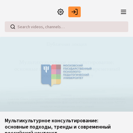
Skip to main content
Loaded
:
0.21%
Мультикультурное консультирование:
основные подходы, тренды и современный