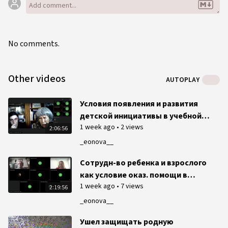
No comments.
Other videos
AUTOPLAY
Условия появления и развития
детской инициативы в учебной
1 week ago
•
2 views
деятельности
2:06:56
_eonova__
Сотрудн-во ребенка и взрослого
как условие оказ. помощи в
1 week ago
•
7 views
преодолении учеб. трудностей
2:19:56
рефлексивно-деятельностный
_eonova__
подход
Ушел защищать родную