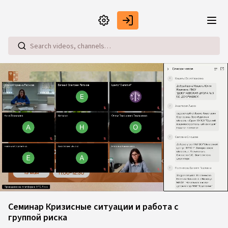
Skip to main content
Loaded
:
0.58%
Семинар Кризисные ситуации и работа с
группой риска