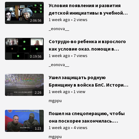
Условия появления и развития
детской инициативы в учебной
1 week ago
•
2 views
деятельности
2:06:56
_eonova__
Сотрудн-во ребенка и взрослого
как условие оказ. помощи в
1 week ago
•
7 views
преодолении учеб. трудностей
2:19:56
рефлексивно-деятельностный
_eonova__
подход
Ушел защищать родную
Брянщину в войска БпС. История
1 week ago
•
1 view
Павла Бабинецкого
2:26
mgppu
Пошел на спецоперацию, чтобы
она поскорее закончилась.
1 week ago
•
4 views
История Дмитрия Михайлова
1:23
mgppu