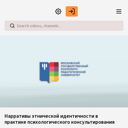
Skip to main content
Loaded
:
0.49%
Нарративы этнической идентичности в
практике психологического консультирования