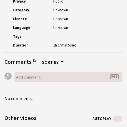
имплицитно в процесс консультирования?
Privacy
Public
Category
Unknown
Licence
Unknown
Language
Unknown
Tags
Duration
1h 14min 58sec
Comments
SORT BY
No comments.
Other videos
AUTOPLAY