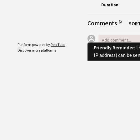
Duration
Comments
SORT
Platform powered by
PeerTube
Friendly Reminder:
th
Discover more platforms
IP address) can be se
No comments.