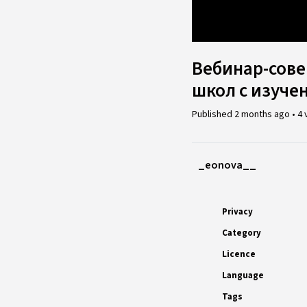
Loaded
:
0.26%
Вебинар-сове
школ с изуче
Published
2 months ago
•
4 
_eonova__
Privacy
Category
Licence
Language
Tags