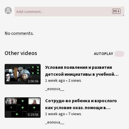
системы наставничества.
No comments.
Other videos
AUTOPLAY
Условия появления и развития
детской инициативы в учебной
1 week ago
•
2 views
деятельности
2:06:56
_eonova__
Сотрудн-во ребенка и взрослого
как условие оказ. помощи в
1 week ago
•
7 views
преодолении учеб. трудностей
2:19:56
рефлексивно-деятельностный
_eonova__
подход