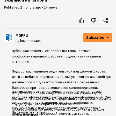
уязвимой категории
Published
2 months ago
•
14 views
MGPPU
Subscribe
By kuznecovaan
Публичная лекция «Технология наставничества в
профориентационной работе с подростками уязвимой
категории»
Подростки, лишенные родительской поддержки (сироты,
дети из неблагополучных семей, выпускники организаций для
детей-сирот и т. д.) часто сталкиваются с серьезными
барьерами при профессиональном самоопределении:
В таких условиях наставничество становится одним из
отсутствием ролевых моделей и семейных ориентиров;
наиболее эффективных инструментов профориентации. Оно
ограниченным доступом к информации о профессиях и рынке
позволяет: создать доверительные отношения и
труда; дефицитом практического опыта и
эмоциональную поддержку; познакомить подростка с
профессиональных проб; низкой самооценкой и страхом
На лекции разберем:
реальным миром профессий; помочь выстроить
перед будущим.