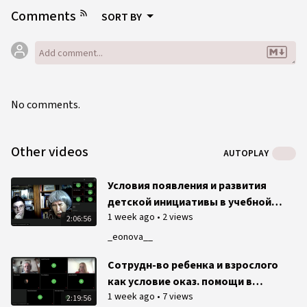
Comments
SORT BY
No comments.
Other videos
AUTOPLAY
Условия появления и развития
детской инициативы в учебной
1 week ago
•
2 views
деятельности
2:06:56
_eonova__
Сотрудн-во ребенка и взрослого
как условие оказ. помощи в
1 week ago
•
7 views
преодолении учеб. трудностей
2:19:56