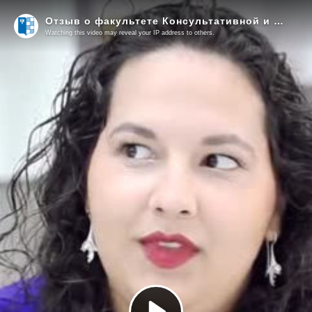
Отзыв о факультете Консультативной и клинической психологии МГППУ (3)
Watching this video may reveal your IP address to others.