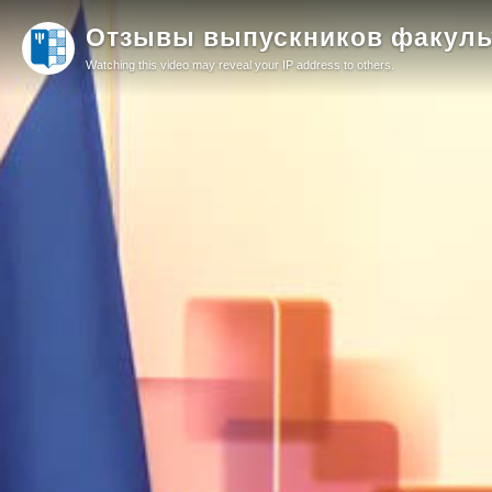
Отзывы выпускников факульт
Watching this video may reveal your IP address to others.